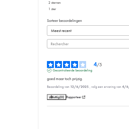
2
sterren
1
ster
Sorteer beoordelingen
4
/
5
Gecontroleerde beoordeling
goed maar toch prijzig.
Beoordeling van
12/6/2025
, volg een ervaring van
4/6
Nuttig
(0)
Rapporteer