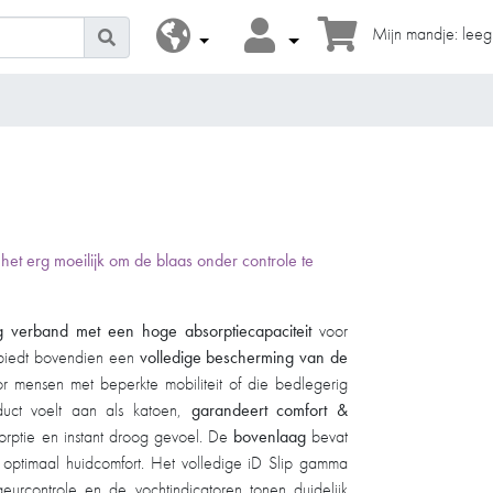
Mijn mandje: leeg
 het erg moeilijk om de blaas onder controle te
g verband met een hoge absorptiecapaciteit
voor
 biedt bovendien een
volledige bescherming van de
oor mensen met beperkte mobiliteit of die bedlegerig
uct voelt aan als katoen,
garandeert comfort &
orptie en instant droog gevoel. De
bovenlaag
bevat
optimaal huidcomfort. Het volledige iD Slip gamma
eurcontrole en de vochtindicatoren tonen duidelijk