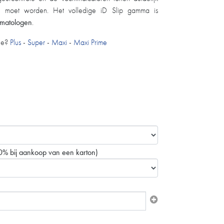
 moet worden. Het volledige iD Slip gamma is
rmatologen
. ​​​
ie?
Plus
-
Super
-
Maxi
-
Maxi Prime
0% bij aankoop van een karton)