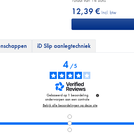
Totaal van 14 stuks
12,39 €
Incl. btw
genschappen
iD Slip aanlegtechniek
4
/
5
Gebaseerd op
1
beoordeling
onderworpen aan een controle
Bekijk alle beoordelingen op deze site