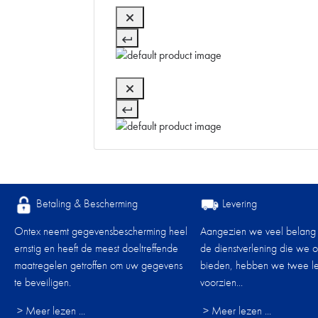
Betaling & Bescherming
Levering
Ontex neemt gegevensbescherming heel
Aangezien we veel belang
ernstig en heeft de meest doeltreffende
de dienstverlening die we 
maatregelen getroffen om uw gegevens
bieden, hebben we twee le
te beveiligen.
voorzien...
> Meer lezen ...
> Meer lezen ...