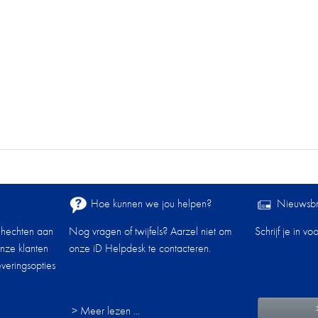
Hoe kunnen we jou helpen?
Nieuwsbr
 hechten aan
Nog vragen of twijfels? Aarzel niet om
Schrijf je in v
onze klanten
onze iD Helpdesk te contacteren.
veringsopties
> Meer lezen ...