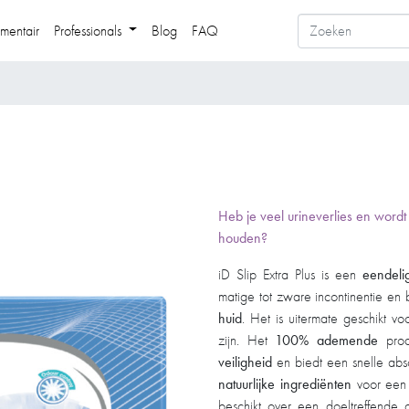
mentair
Professionals
Blog
FAQ
Heb je veel urineverlies en wordt
houden?
iD Slip Extra Plus is een
eendeli
matige tot zware incontinentie en
huid
. Het is uitermate geschikt v
zijn. Het
100% ademende
prod
veiligheid
en biedt een snelle abs
natuurlijke ingrediënten
voor een 
beschikt over een doeltreffende g