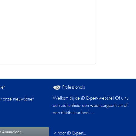
ief
Professionals
Welkom bij de iD Expert-website! Of u nu
oor onze nieuwsbrief
een ziekenhuis, een woonzorgcentrum of
een distributeur bent ...
> Aanmelden...
> naar iD Expert...