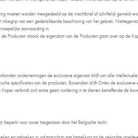
king moeten worden meegedeeld op de vrachtbrief of schriftelijk gemeld w
 inbegrip van een gedetailleerde beschrijving van het gebrek. Niettegens
roepelijke aanvaarding in.
an de Producten alsook de eigendom van de Producten gaan over op de Kope
bonden ondernemingen de exclusieve eigenaar blijft van alle intellectuele
ische specificaties van de producten. Bovendien blijft Ontex de exclusiev
oper verbindt zich ertoe geen vordering in te dienen betreffende de bov
jn beperkt voor zover toegestaan door het Belgische recht.
reken en gebreken in vakmanschap met betrekking tot de gekochte goedere