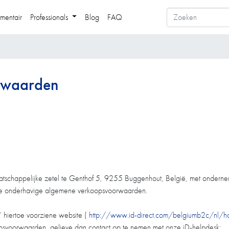
mentair
Professionals
Blog
FAQ
rwaarden
aatschappelijke zetel te Genthof 5, 9255 Buggenhout, België, met onde
r de onderhavige algemene verkoopsvoorwaarden.
’ hiertoe voorziene website (
http://www.id-direct.com/belgiumb2c/nl/h
svoorwaarden, gelieve dan contact op te nemen met onze iD-helpdesk: