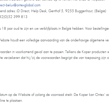
irect-belux@ontexglobal.com
gend adres: iD Direct, Help Desk, Genthof 5, 9255 Buggenhout, (België)
: +32(0)52 399 813
 18 jaar oud te zijn en uw verblijfplaats in België hebben. Voor bestellinge
Website houdt een volledige aanvaarding van de onderhavige algemene v
aarden in voorkomend geval aan te passen. Telkens de Koper producten we
te verzekeren dat hij/zij de voorwaarden begrijpt die van toepassing zij
datum op de Website of zolang de voorraad strekt. De Koper kan Ontex’ 
ine te plaatsen.