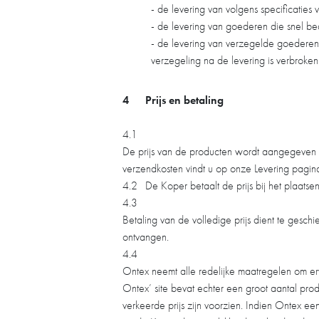
- de levering van volgens specificaties
- de levering van goederen die snel b
- de levering van verzegelde goedere
verzegeling na de levering is verbroken
4
Prijs en betaling
4.1
De prijs van de producten wordt aangegeven in
verzendkosten vindt u op onze Levering pagin
4.2
De Koper betaalt de prijs bij het plaatse
4.3
Betaling van de volledige prijs dient te gesch
ontvangen.
4.4
Ontex neemt alle redelijke maatregelen om e
Ontex’ site bevat echter een groot aantal pro
verkeerde prijs zijn voorzien. Indien Ontex e