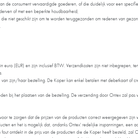
 van de consument vervaardigde goederen, of die duidelijk voor een specifi
ederven of met een beperkte houdbaarheid;
n die niet geschikt zijn om te worden teruggezonden om redenen van gez
.
 euro (EUR) en zijn inclusief BTW. Verzendkosten zijn niet inbegrepen, te
a.
n van zijn/haar bestelling. De Koper kan enkel betalen met debetkaart of cre
ieden bij het plaatsen van de bestelling. De verzending door Ontex zal pas
rvoor te zorgen dat de prijzen van de producten correct weergegeven zijn
ducten en het is mogelijk dat, ondanks Ontex' redelijke inspanningen, een 
en fout ontdekt in de prijs van de producten die de Koper heeft besteld, z