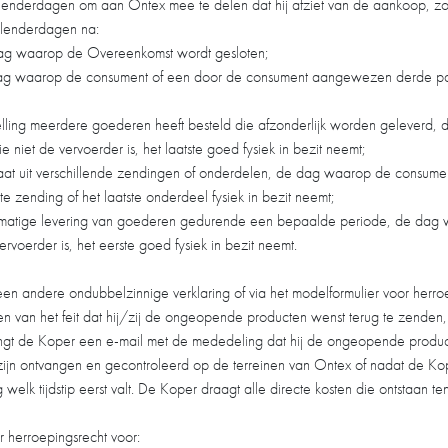
alenderdagen om aan Ontex mee te delen dat hij afziet van de aankoop, z
kalenderdagen na:
dag waarop de Overeenkomst wordt gesloten;
g waarop de consument of een door de consument aangewezen derde partij,
telling meerdere goederen heeft besteld die afzonderlijk worden geleverd
niet de vervoerder is, het laatste goed fysiek in bezit neemt;
staat uit verschillende zendingen of onderdelen, de dag waarop de consu
tste zending of het laatste onderdeel fysiek in bezit neemt;
lmatige levering van goederen gedurende een bepaalde periode, de dag
rvoerder is, het eerste goed fysiek in bezit neemt.
een andere ondubbelzinnige verklaring of via het modelformulier voor her
n van het feit dat hij/zij de ongeopende producten wenst terug te zenden,
vangt de Koper een e-mail met de mededeling dat hij de ongeopende produ
n ontvangen en gecontroleerd op de terreinen van Ontex of nadat de Kop
lk tijdstip eerst valt. De Koper draagt alle directe kosten die ontstaan te
 herroepingsrecht voor: