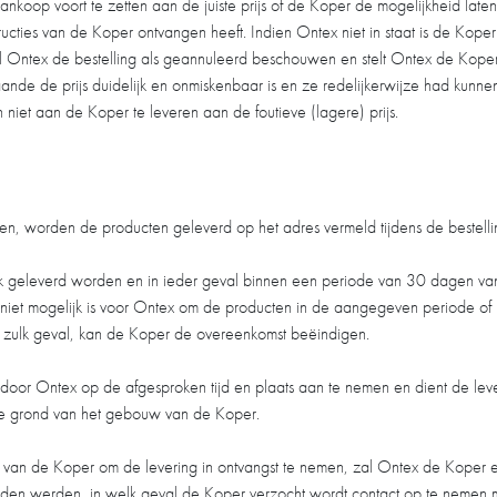
oop voort te zetten aan de juiste prijs of de Koper de mogelijkheid laten 
ructies van de Koper ontvangen heeft. Indien Ontex niet in staat is de Kope
 Ontex de bestelling als geannuleerd beschouwen en stelt Ontex de Koper hie
nde de prijs duidelijk en onmiskenbaar is en ze redelijkerwijze had kunn
niet aan de Koper te leveren aan de foutieve (lagere) prijs.
men, worden de producten geleverd op het adres vermeld tijdens de bestellin
jk geleverd worden en in ieder geval binnen een periode van 30 dagen van
et niet mogelijk is voor Ontex om de producten in de aangegeven periode o
 In zulk geval, kan de Koper de overeenkomst beëindigen.
 door Ontex op de afgesproken tijd en plaats aan te nemen en dient de lev
ne grond van het gebouw van de Koper.
s van de Koper om de levering in ontvangst te nemen, zal Ontex de Koper e
en werden, in welk geval de Koper verzocht wordt contact op te nemen m