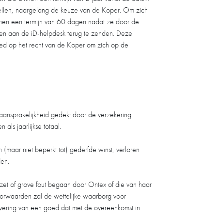
stellen, naargelang de keuze van de Koper. Om zich
nen een termijn van 60 dagen nadat ze door de
gen aan de iD-helpdesk terug te zenden. Deze
oed op het recht van de Koper om zich op de
aansprakelijkheid gedekt door de verzekering
ls jaarlijkse totaal.
n (maar niet beperkt tot) gederfde winst, verloren
den.
pzet of grove fout begaan door Ontex of die van haar
voorwaarden zal de wettelijke waarborg voor
levering van een goed dat met de overeenkomst in