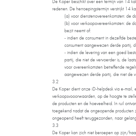
De Koper beschikt over een termijn van 14 k
redenen. De herroepingstermijn verstrijkt 14 
(a) voor dienstenovereenkomsten: de 
(b) voor verkoopovereenkomsten: de da
bezit neemt of:
- indien de consument in dezelfde bes
consument aangewezen derde partij, die 
- indien de levering van een goed be
partij, die niet de vervoerder is, de laa
voor overeenkomsten betreffende rege
aangewezen derde partij, die niet de ve
3.2
De Koper dient onze iD-helpdesk via e-mail, 
verkoopsvooorwaarden, op de hoogte te stelle
de producten en de hoeveelheid. In ruil ont
toegekend nadat de ongeopende producten zij
ongeopend heeft teruggezonden, naar gelang we
3.3
De Koper kan zich niet beroepen op zijn/haar