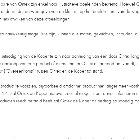
ite van Ontex zijn enkel voor illustratieve doeleinden bestemd. Hoewel O
randeren dat de weergave van de kleuren op het beeldscherm van de Kope
 iets afwijken van deze afbeeldingen.
o nauwkeurig mogelijk te zijn, kunnen alle maten, gewichten, inhouden,
 uitnodiging van de Koper te zijn naar aanleiding van een door Ontex lan
e aankoop van een product of dienst. Indien Ontex dit aanbod aanvaardt, z
t ("Overeenkomst") tussen Ontex en de Koper tot stand.
 product te voorzien, bijvoorbeeld omdat het product niet langer meer voor
l 4.4, zal Ontex de Koper hierover zo snel mogelijk per e-mail informeren 
oducten reeds betaald heeft zal Ontex de Koper dit bedrag zo spoedig mog