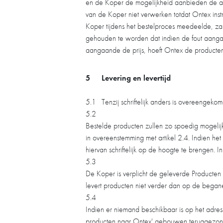
en de Koper de mogelijkheid aanbieden de aank
van de Koper niet verwerken totdat Ontex inst
Koper tijdens het bestelproces meedeelde, zal
gehouden te worden dat indien de fout aangaa
aangaande de prijs, hoeft Ontex de producten 
5
Levering en levertijd
5.1
Tenzij schriftelijk anders is overeengeko
5.2
Bestelde producten zullen zo spoedig mogeli
in overeenstemming met artikel 2.4. Indien h
hiervan schriftelijk op de hoogte te brengen.
5.3
De Koper is verplicht de geleverde Producten
levert producten niet verder dan op de bega
5.4
Indien er niemand beschikbaar is op het adre
producten naar Ontex' gebouwen teruggezond