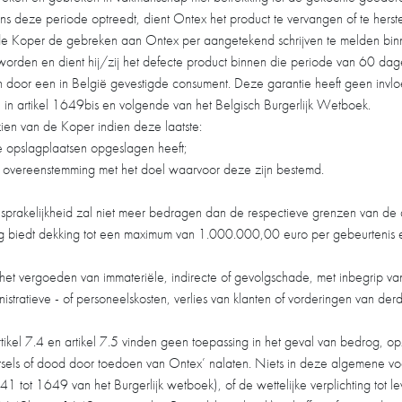
ens deze periode optreedt, dient Ontex het product te vervangen of te her
de Koper de gebreken aan Ontex per aangetekend schrijven te melden bin
worden en dient hij/zij het defecte product binnen die periode van 60 da
n door een in België gevestigde consument. Deze garantie heeft geen invl
n in artikel 1649bis en volgende van het Belgisch Burgerlijk Wetboek.
zien van de Koper indien deze laatste:
e opslagplaatsen opgeslagen heeft;
in overeenstemming met het doel waarvoor deze zijn bestemd.
nsprakelijkheid zal niet meer bedragen dan de respectieve grenzen van de 
 biedt dekking tot een maximum van 1.000.000,00 euro per gebeurtenis en a
ot het vergoeden van immateriële, indirecte of gevolgschade, met inbegrip va
istratieve - of personeelskosten, verlies van klanten of vorderingen van der
tikel 7.4 en artikel 7.5 vinden geen toepassing in het geval van bedrog, o
 letsels of dood door toedoen van Ontex’ nalaten. Niets in deze algemene 
1 tot 1649 van het Burgerlijk wetboek), of de wettelijke verplichting tot 