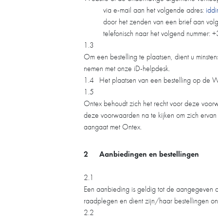
via e-mail aan het volgende adres:
idd
door het zenden van een brief aan vol
telefonisch naar het volgend nummer
1.3
Om een bestelling te plaatsen, dient u minstens
nemen met onze iD-helpdesk.
1.4
Het plaatsen van een bestelling op de 
1.5
Ontex behoudt zich het recht voor deze voorw
deze voorwaarden na te kijken om zich ervan 
aangaat met Ontex.
2
Aanbiedingen en bestellingen
2.1
Een aanbieding is geldig tot de aangegeven 
raadplegen en dient zijn/haar bestellingen onl
2.2