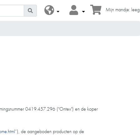
Mijn mandje: leeg
rnemingsnummer 0419.457.296 ("Ontex") en de koper
ome.html
”), de aangeboden producten op de