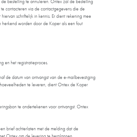
de bestelling te annuleren. Ontex zal de bestelling
r te contacteren via de contactgegevens die de
rvan schriftelijk in kennis. Er dient rekening mee
en herkend worden door de Koper als een fout
g en het registratieproces.
af de datum van ontvangst van de e-mailbevestiging
f hoeveelheden te leveren, dient Ontex de Koper
eringsbon te ondertekenen voor ontvangst. Ontex
en brief achterlaten met de melding dat de
et Ontex om de levering te herplannen.