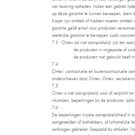
van levering optreden. Indien een gebrek tijd
op deze garantie te kunnen beroepen, dient 
Koper zijn ontdekt of hadden moeten ontdekt 
garantie geldt enkel voor producten verworve
wettelijke garantie te beroepen zoals voorzie
7.3
Ontex zal niet aansprakelijk zijn ten aan
de producten in ongepaste of vuil
de producten niet gebruikt heeft 
7.4
Ontex’ contractuele en buitencontractuele aa
onderschreven door Ontex. Ontex’ verzekering
7.5
Ontex is niet aansprakelijk voor of verplicht t
inkomsten, beperkingen bij de productie, admin
7.6
De beperkingen inzake aansprakelijkheid in ar
aangestelden of lasthebbers, of lichamelijke
verborgen gebreken (bepaald bij artikelen 164