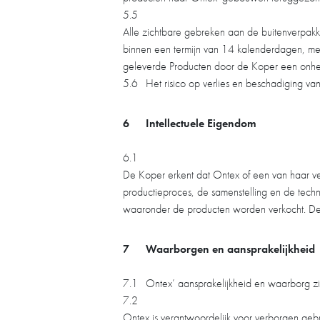
5.5
Alle zichtbare gebreken aan de buitenverpak
binnen een termijn van 14 kalenderdagen, met
geleverde Producten door de Koper een onher
5.6
Het risico op verlies en beschadiging v
6
Intellectuele Eigendom
6.1
De Koper erkent dat Ontex of een van haar ver
productieproces, de samenstelling en de techn
waaronder de producten worden verkocht. De K
7
Waarborgen en aansprakelijkheid
7.1
Ontex’ aansprakelijkheid en waarborg zi
7.2
Ontex is verantwoordelijk voor verborgen geb