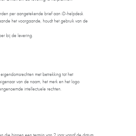
orden per aangetekende brief aan iD-helpdesk
taande het voorgaande, houdt het gebruik van de
r bij de levering.
 eigendomsrechten met betrekking tot het
e eigenaar van de naam, het merk en het logo
engenoemde intellectuele rechten.
n die binnen een termijn van 2 jaar vanaf de datum