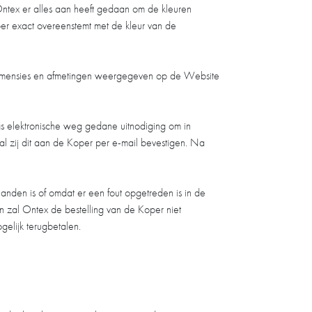
ntex er alles aan heeft gedaan om de kleuren
r exact overeenstemt met de kleur van de
 dimensies en afmetingen weergegeven op de Website
gs elektronische weg gedane uitnodiging om in
al zij dit aan de Koper per e-mail bevestigen. Na
handen is of omdat er een fout opgetreden is in de
en zal Ontex de bestelling van de Koper niet
elijk terugbetalen.