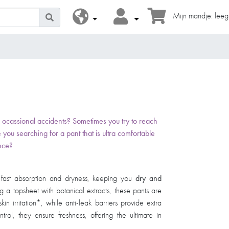
Mijn mandje: leeg
h ocassional accidents? Sometimes you try to reach
re you searching for a pant that is ultra comfortable
​ ​​ ​
fer fast absorption and dryness, keeping you
dry and
ng a topsheet with botanical extracts, these pants are
n irritation*, while anti-leak barriers provide extra
trol, they ensure freshness, offering the ultimate in