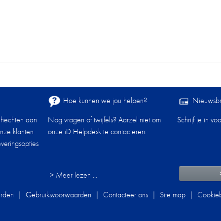
Hoe kunnen we jou helpen?
Nieuwsbr
 hechten aan
Nog vragen of twijfels? Aarzel niet om
Schrijf je in v
onze klanten
onze iD Helpdesk te contacteren.
veringsopties
> Meer lezen ...
rden
|
Gebruiksvoorwaarden
|
Contacteer ons
|
Site map
|
Cookieb