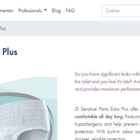
mentair
Professionals
Blog
FAQ
Plus
 Plus
Do you have significant leaks wit
the toilet and you feel it's late? A
and provides maximum performance?
​​ ​
​iD Sensitive Pants Extra Plus of
comfortable all day long
. Featuri
hypoallergenic and help prevent ski
protection. With built-in odour con
discreet, reliable protection.