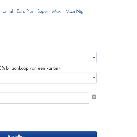
Normal
-
Extra Plus
-
Super
-
Maxi
-
Maxi Night
0% bij aankoop van een karton)