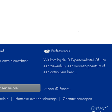
ief
Professionals
Welkom bij de iD Expert-website! Of u nu
oor onze nieuwsbrief
een ziekenhuis, een woonzorgcentrum of
een distributeur bent ...
> Aanmelden...
> naar iD Expert...
eleid
|
Informatie over de fabricage
|
Contract herroepen