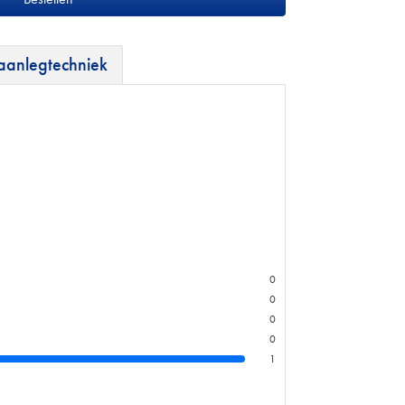
 aanlegtechniek
0
0
0
0
1