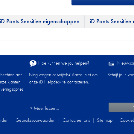
iD Pants Sensitive eigenschappen
iD Pants Sensitive
Hoe kunnen we jou helpen?
Nieuwsbr
 hechten aan
Nog vragen of twijfels? Aarzel niet om
Schrijf je in v
onze klanten
onze iD Helpdesk te contacteren.
veringsopties
> Meer lezen ...
rden
|
Gebruiksvoorwaarden
|
Contacteer ons
|
Site map
|
Cookieb