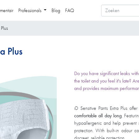
mentair
Professionals
Blog
FAQ
 Plus
ra Plus
Do you have significant leaks wit
the toilet and you feel it's late? A
and provides maximum performance?
​​ ​
​iD Sensitive Pants Extra Plus of
comfortable all day long
. Featuri
hypoallergenic and help prevent ski
protection. With built-in odour con
discreet, reliable protection.