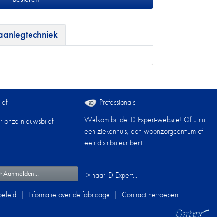
 aanlegtechniek
ief
Professionals
Welkom bij de iD Expert-website! Of u nu
oor onze nieuwsbrief
een ziekenhuis, een woonzorgcentrum of
een distributeur bent ...
> Aanmelden...
> naar iD Expert...
eleid
|
Informatie over de fabricage
|
Contract herroepen