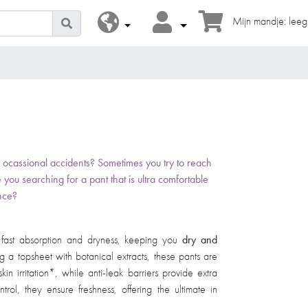
Mijn mandje: leeg
h ocassional accidents? Sometimes you try to reach
re you searching for a pant that is ultra comfortable
​ ​​ ​
fer fast absorption and dryness, keeping you
dry and
ng a topsheet with botanical extracts, these pants are
n irritation*, while anti-leak barriers provide extra
trol, they ensure freshness, offering the ultimate in