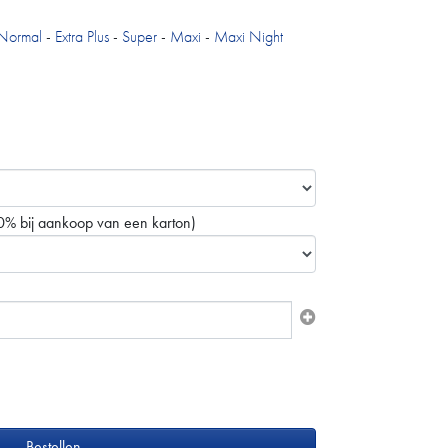
Normal
-
Extra Plus
-
Super
-
Maxi
-
Maxi Night
0% bij aankoop van een karton)