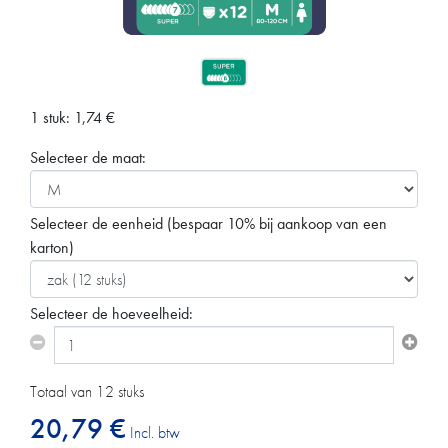
1 stuk:
1,74
€
Selecteer de maat:
Selecteer de eenheid
(bespaar 10% bij aankoop van een
karton)
Selecteer de hoeveelheid:
Totaal van 12 stuks
20,79 €
Incl. btw