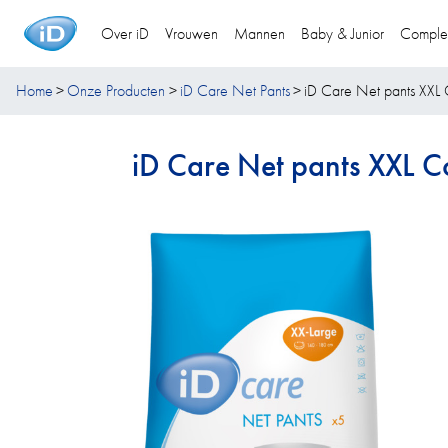
Over iD
Vrouwen
Mannen
Baby & Junior
Comple
Home
Onze Producten
iD Care Net Pants
iD Care Net pants XXL 
iD Care Net pants XXL C