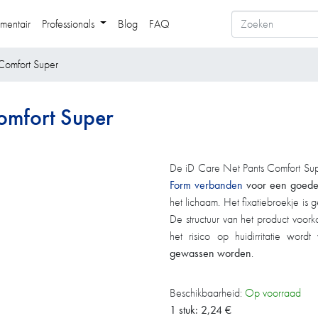
mentair
Professionals
Blog
FAQ
Comfort Super
omfort Super
De iD Care Net Pants Comfort Sup
Form verbanden
voor een goede
het lichaam. Het fixatiebroekje is 
De structuur van het product voork
het risico op huidirritatie word
gewassen worden
.​​​
Beschikbaarheid:
Op voorraad
1 stuk:
2,24
€