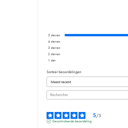
5
sterren
4
sterren
3
sterren
2
sterren
1
ster
Sorteer beoordelingen
5
/
5
Gecontroleerde beoordeling