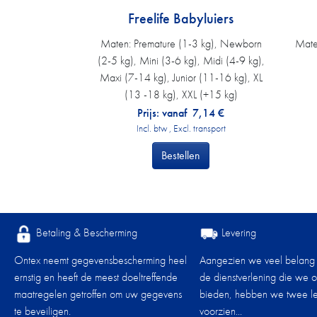
Freelife Babyluiers
Maten:
Premature (1-3 kg), Newborn
Mate
(2-5 kg), Mini (3-6 kg), Midi (4-9 kg),
Maxi (7-14 kg), Junior (11-16 kg), XL
(13 -18 kg), XXL (+15 kg)
Prijs: vanaf
7,14
€
Incl. btw , Excl. transport
Bestellen
Betaling & Bescherming
Levering
Ontex neemt gegevensbescherming heel
Aangezien we veel belang
ernstig en heeft de meest doeltreffende
de dienstverlening die we 
maatregelen getroffen om uw gegevens
bieden, hebben we twee le
te beveiligen.
voorzien...