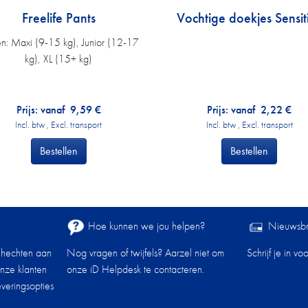
Freelife Pants
Vochtige doekjes Sensit
n:
Maxi (9-15 kg), Junior (12-17
kg), XL (15+ kg)
Prijs: vanaf
9,59
€
Prijs: vanaf
2,22
€
Incl. btw , Excl. transport
Incl. btw , Excl. transport
Bestellen
Bestellen
Hoe kunnen we jou helpen?
Nieuwsbr
 hechten aan
Nog vragen of twijfels? Aarzel niet om
Schrijf je in v
onze klanten
onze iD Helpdesk te contacteren.
veringsopties