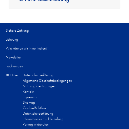
Sichere Zahlung
Lieferung
Wie können wir Ihnen helfen?​
Newsletter
Fachkunden
© Ontex
Datenschutzerklärung
Allgemeine Geschäftsbedingungen
Nutzungsbedingungen
Kontakt
Impressum
Site map
Cookie-Richtlinie
Datenschutzerklärung
Informationen zur Herstellung
Vertrag widerrufen