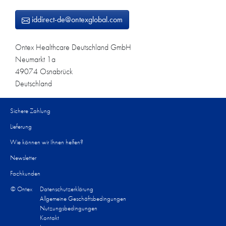
iddirect-de@ontexglobal.com
Ontex Healthcare Deutschland GmbH​
Neumarkt 1a​
49074 Osnabrück ​
Deutschland​
Sichere Zahlung
Lieferung
Wie können wir Ihnen helfen?​
Newsletter
Fachkunden
© Ontex
Datenschutzerklärung
Allgemeine Geschäftsbedingungen
Nutzungsbedingungen
Kontakt