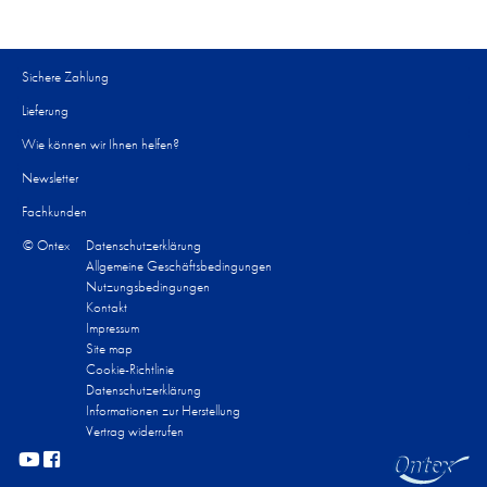
Sichere Zahlung
Lieferung
Wie können wir Ihnen helfen?​
Newsletter
Fachkunden
© Ontex
Datenschutzerklärung
Allgemeine Geschäftsbedingungen
Nutzungsbedingungen
Kontakt
Impressum
Site map
Cookie-Richtlinie
Datenschutzerklärung
Informationen zur Herstellung
Vertrag widerrufen