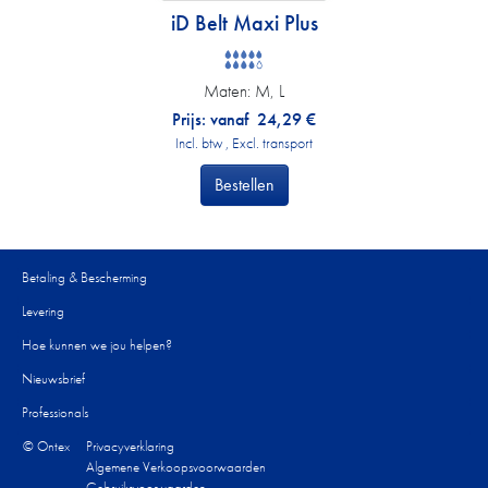
iD Belt Maxi Plus
Maten:
M, L
Prijs: vanaf
24,29
€
Incl. btw , Excl. transport
Bestellen
Betaling & Bescherming
Levering
Hoe kunnen we jou helpen?
Nieuwsbrief
Professionals
© Ontex
Privacyverklaring
Algemene Verkoopsvoorwaarden
Gebruiksvoorwaarden