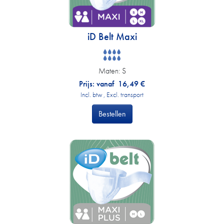
iD Belt Maxi
Maten:
S
Prijs: vanaf
16,49
€
Incl. btw , Excl. transport
Bestellen