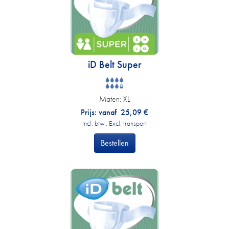
iD Belt Super
Maten:
XL
Prijs: vanaf
25,09
€
Incl. btw , Excl. transport
Bestellen