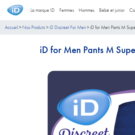
La marque ID
Femmes
Hommes
Bébé et junior
Co
Accueil
Nos Produits
iD Discreet For Men
iD for Men Pants M Sup
iD for Men Pants M Supe