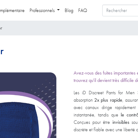
mplémentaire
Professionnels
Blog
FAQ
er
r
Avez-vous des fuites importantes e
trouvez qu'il devient très difficile
Les iD Discreet Pants for Men S
absorption
2x plus rapide
, assura
avec canaux dirige rapidement 
instantanée, tandis que
le contr
Conçues pour être
invisibles
sous
discrète et fiable avec une libert