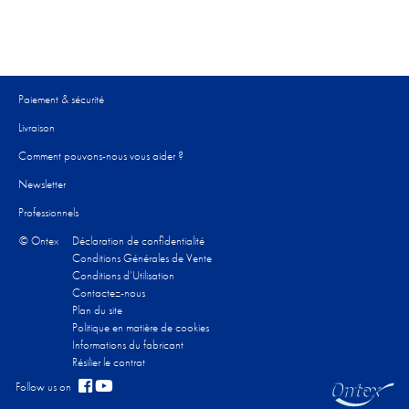
Paiement & sécurité
Livraison
Comment pouvons-nous vous aider ?​
Newsletter
Professionnels
© Ontex
Déclaration de confidentialité
Conditions Générales de Vente
Conditions d’Utilisation
Contactez-nous
Plan du site
Politique en matière de cookies
Informations du fabricant
Résilier le contrat
Follow us on