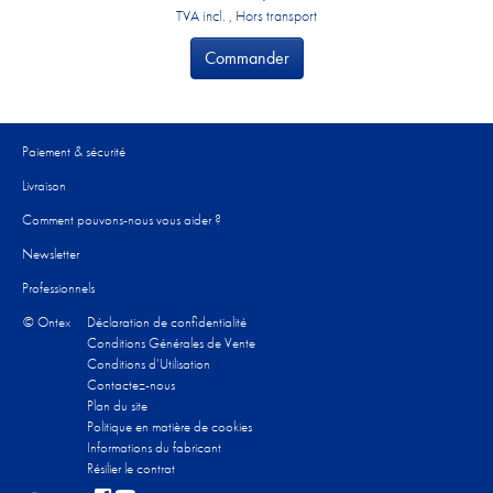
TVA incl. , Hors transport
Commander
Paiement & sécurité
Livraison
Comment pouvons-nous vous aider ?​
Newsletter
Professionnels
© Ontex
Déclaration de confidentialité
Conditions Générales de Vente
Conditions d’Utilisation
Contactez-nous
Plan du site
Politique en matière de cookies
Informations du fabricant
Résilier le contrat