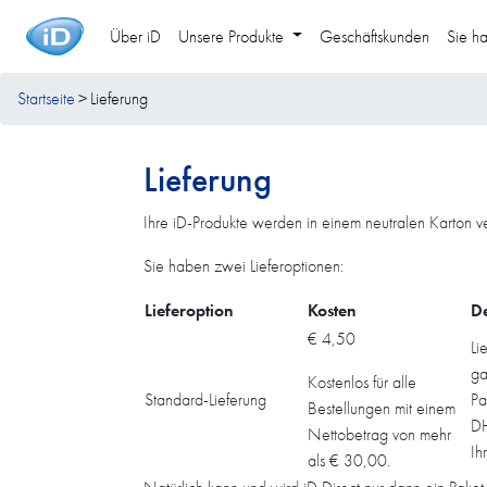
Über iD
Unsere Produkte
Geschäftskunden
Sie h
Startseite
Lieferung
Lieferung
Ihre iD-Produkte werden in einem neutralen Karton ve
Sie haben zwei Lieferoptionen:
Lieferoption
Kosten
De
€ 4,50
Li
ga
Kostenlos für alle
Standard-Lieferung
Pa
Bestellungen mit einem
DH
Nettobetrag von mehr
Ih
als € 30,00.