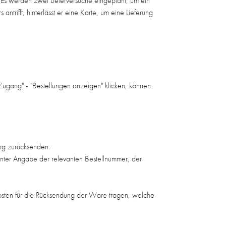
Es werden zwei Lieferversuche eingeplant, um ein
ifft, hinterlässt er eine Karte, um eine Lieferung
ugang" - "Bestellungen anzeigen" klicken, können
ng zurücksenden.
unter Angabe der relevanten Bestellnummer, der
Kosten für die Rücksendung der Ware tragen, welche