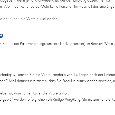
et abgeben, wenn jemand anwesend ist, der den Empfang abzeichnen kann. 
Wenn der Kurier beide Male keine Personen im Haushalt des Empfängers antr
ird der Kurier Ihre Ware zurücksenden.
g
 Sie auf die Paketverfolgungsnummer (Trackingnummer) im Bereich "Mein Z
chädigt ist, können Sie die Ware innerhalb von 14 Tagen nach der Lieferu
per E-Mail darüber informieren, dass Sie Produkte zurücksenden möchten, 
eben ist, wann unser Kurier die Ware abholt.
geprüft wurden, erfolgt eine vollständige Vergütung. Sie müssen nur die 