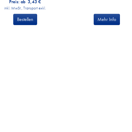
Preis: ab
3,43
€
inkl. MwSt., Transport exkl.
Bestellen
Mehr Info