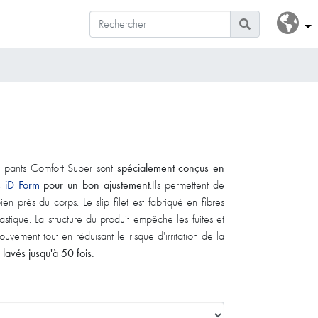
t pants Comfort Super sont
spécialement conçus en
ns iD Form
pour un bon ajustement
.Ils permettent de
n près du corps. Le slip filet est fabriqué en fibres
tique. La structure du produit empêche les fuites et
uvement tout en réduisant le risque d'irritation de la
 lavés jusqu'à 50 fois.