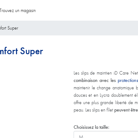
Trouvez un magasin
ort Super
mfort Super
Les slips de maintien iD Care Ne
combinaison avec les
protectio
maintenir le change anatomique bie
douces et en Lycra doublement élas
offre une plus grande liberté de mo
peau. Les slips en filet
peuvent être
Choisissez la taille: