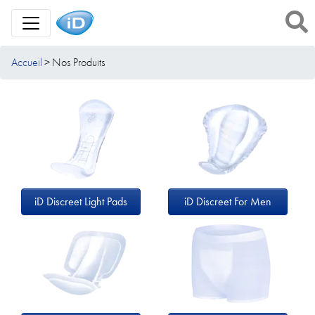
Toggle Navigation
Accueil
Nos Produits
iD Discreet Light Pads
iD Discreet For Men