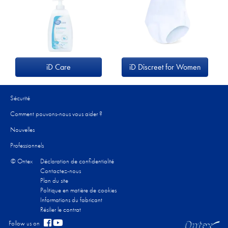
iD Care
iD Discreet for Women
Sécurité
Comment pouvons-nous vous aider ?
Nouvelles
Professionnels
© Ontex
Déclaration de confidentialité
Contactez-nous
Plan du site
Politique en matière de cookies
Informations du fabricant
Résilier le contrat
Follow us on