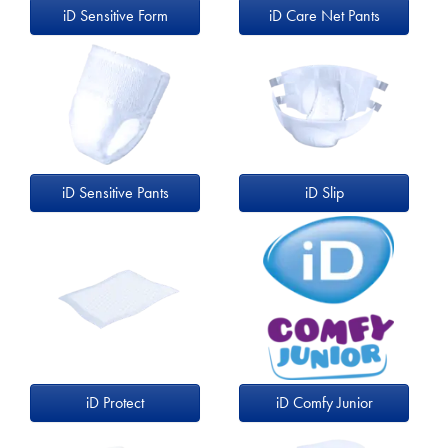
iD Sensitive Form
iD Care Net Pants
iD Sensitive Pants
iD Slip
iD Protect
iD Comfy Junior