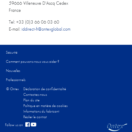
59666
Villeneuve D'Ascq Cedex
France
Tel:
+33 (0)3 66 06 03 60
E-mail:
iddirect-fr@ontexglobal.com
Sécurité
Comment pouvons-nous vous aider ?
Nouvelles
Professionnels
© Ontex
Déclaration de confidentialité
Contactez-nous
Plan du site
Politique en matière de cookies
Informations du fabricant
Résilier le contrat
Follow us on