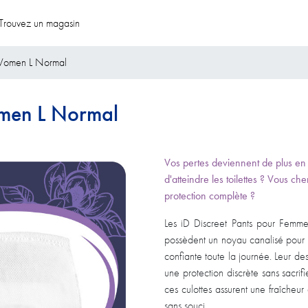
Trouvez un magasin
r Women L Normal
omen L Normal
Vos pertes deviennent de plus en pl
d'atteindre les toilettes ? Vous ch
protection complète ?
Les iD Discreet Pants pour Femm
possèdent un noyau canalisé pou
confiante toute la journée. Leur des
une protection discrète sans sacrif
ces culottes assurent une fraîcheu
sans souci.