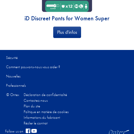
iD Discreet Pants for Women Super
Plus d'infos
Sécurité
Comment pouvons-nous vous aider ?
Nouvelles
Professionnels
© Ontex
Déclaration de confidentialité
Contactez-nous
Plan du site
Politique en matière de cookies
Informations du fabricant
Résilier le contrat
Follow us on