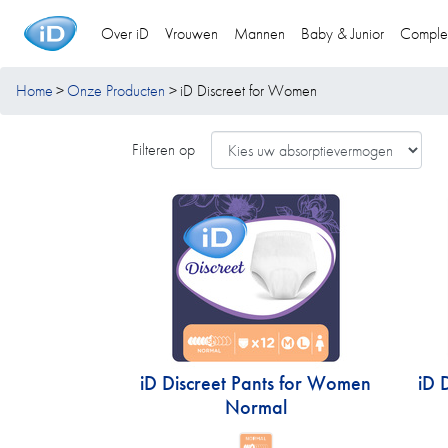
Over iD
Vrouwen
Mannen
Baby & Junior
Comple
Home
Onze Producten
iD Discreet for Women
Filteren op
iD Discreet Pants for Women
iD 
Normal