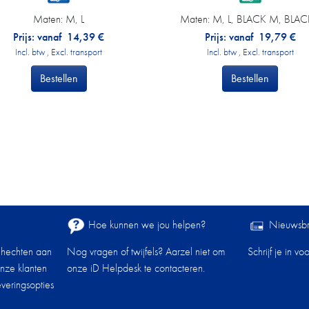
Maten:
M, L
Maten:
M, L, BLACK M, BLAC
Prijs: vanaf
14,39
€
Prijs: vanaf
19,79
€
Incl. btw , Excl. transport
Incl. btw , Excl. transport
Bestellen
Bestellen
Hoe kunnen we jou helpen?
Nieuwsbr
 hechten aan
Nog vragen of twijfels? Aarzel niet om
Schrijf je in v
onze klanten
onze iD Helpdesk te contacteren.
veringsopties