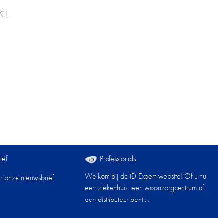
K L
ief
Professionals
Welkom bij de iD Expert-website! Of u nu
oor onze nieuwsbrief
een ziekenhuis, een woonzorgcentrum of
een distributeur bent ...