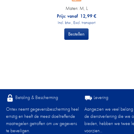
Maten:
M, L
Prijs: vanaf
12,99
€
Incl. btw , Excl. transport
Bestellen
Betaling & Bescherming
Levering
Ontex neemt gegevensbescherming heel
Aangezien we veel belang
ernstig en heeft de meest doeltreffende
de dienstverlening die we 
maatregelen getroffen om uw gegevens
bieden, hebben we twee le
te beveiligen.
voorzien...