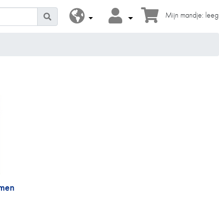
Mijn mandje: leeg
omen