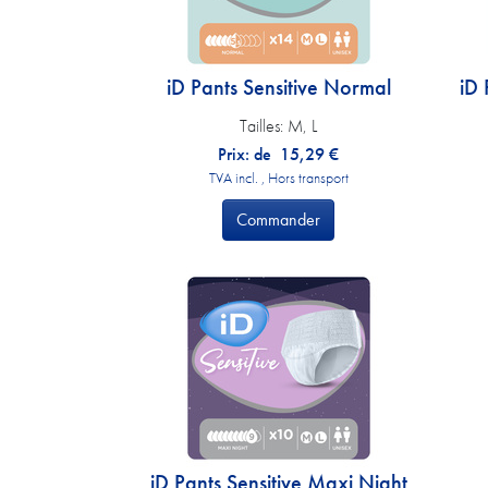
iD Pants Sensitive Normal
iD 
Tailles:
M, L
Prix: de
15,29
€
TVA incl. , Hors transport
Commander
iD Pants Sensitive Maxi Night