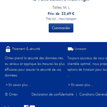
Tailles:
M, L
Prix: de
23,69
€
TVA incl. , Hors transport
Commander
Paiement & sécurité
Livraison
Ontex prend la sécurité des données très
Toujours soucieux de vous of
au sérieux et applique les mesures les plus
clientèle optimal, nous pro
efficaces pour assurer la sécurité de vos
options de livraison pour tou
données.
...
> En savoir plus ...
> En savoir plus ...
© Ontex
Déclaration de confidentialité
|
Conditions Généra