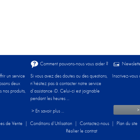
Comment pouvons-nous vous aider ?​
Newslett
frir un service
Si vous avez des doutes ou des questions,
Inscrivez-vous 
posons deux
n’hésitez pas à contacter notre service
s nos produits,
d’assistance iD. Celui-ci est joignable
pendant les heures ...
>
> En savoir plus ...
les de Vente
|
Conditions d’Utilisation
|
Contactez-nous
|
Plan du site
Résilier le contrat