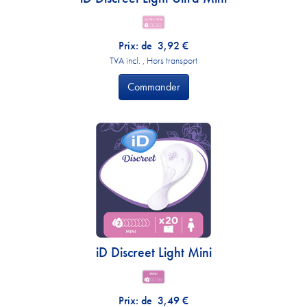
Prix: de
3,92
€
TVA incl. , Hors transport
Commander
iD Discreet Light Mini
Prix: de
3,49
€