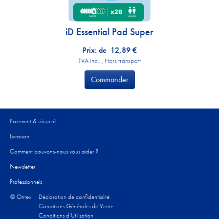
iD Essential Pad Super
Prix: de
12,89
€
TVA incl. , Hors transport
Commander
Paiement & sécurité
Livraison
Comment pouvons-nous vous aider ?​
Newsletter
Professionnels
© Ontex
Déclaration de confidentialité
Conditions Générales de Vente
Conditions d’Utilisation