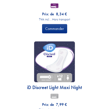
Prix: de
8,34
€
TVA incl. , Hors transport
Commander
iD Discreet Light Maxi Night
Prix: de
7,99
€